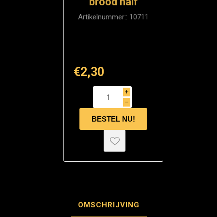
brood half
Artikelnummer::
10711
€2,30
i
h
OMSCHRIJVING