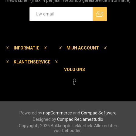
Nieuwsbrief (max. 4 per jaar, webshop gerelateerde informatie)
Aanmelden
Afmelden
INFORMATIE
MIJN ACCOUNT
KLANTENSERVICE
VOLG ONS
Powered by
nopCommerce
and
Compad Software
Designed by
Compad Reclamestudio
Copyright ; 2026 Bakkerij de Lekkerbek. Alle rechten
voorbehouden.