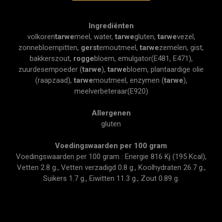
Ingrediënten
volkoren
tarwe
meel, water,
tarwe
gluten,
tarwe
vezel,
zonnebloempitten,
gerst
emoutmeel,
tarwe
zemelen, gist,
bakkerszout,
rogge
bloem, emulgator(E481, E471),
zuurdesempoeder (
tarwe
),
tarwe
bloem, plantaardige olie
(raapzaad),
tarwe
moutmeel, enzymen (
tarwe
),
meelverbeteraar(E920)
Allergenen
gluten
Voedingswaarden per 100 gram
Voedingswaarden per 100 gram : Energie 816 Kj (195 Kcal),
Vetten 2.8 g., Vetten verzadigd 0.8 g., Koolhydraten 26.7 g.,
Suikers 1.7 g., Eiwitten 11.3 g., Zout 0.89 g.