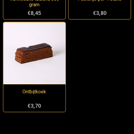
gram
€8,45
€3,80
Ontbijtkoek
€3,70