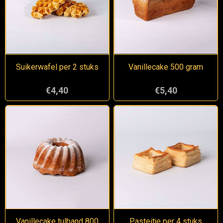
Suikerwafel per 2 stuks
Vanillecake 500 gram
€4,40
€5,40
Vanillecake tulband 800
Pasteitje per 4 stuks