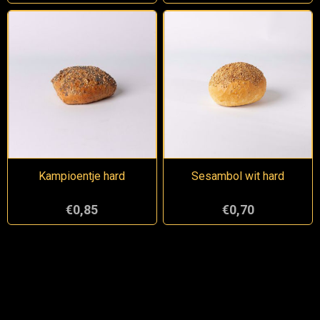
Kampioentje hard
Sesambol wit hard
€0,85
€0,70