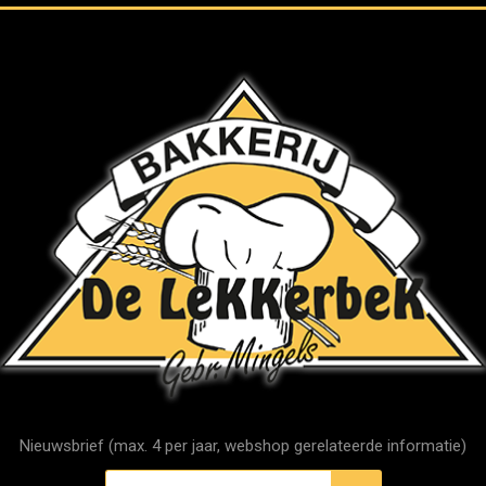
Nieuwsbrief (max. 4 per jaar, webshop gerelateerde informatie)