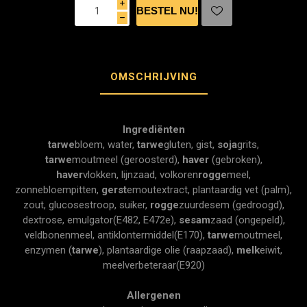
i
h
OMSCHRIJVING
Ingrediënten
tarwe
bloem, water,
tarwe
gluten, gist,
soja
grits,
tarwe
moutmeel (geroosterd),
haver
(gebroken),
haver
vlokken, lijnzaad, volkoren
rogge
meel,
zonnebloempitten,
gerst
emoutextract, plantaardig vet (palm),
zout, glucosestroop, suiker,
rogge
zuurdesem (gedroogd),
dextrose, emulgator(E482, E472e),
sesam
zaad (ongepeld),
veldbonenmeel, antiklontermiddel(E170),
tarwe
moutmeel,
enzymen (
tarwe
), plantaardige olie (raapzaad),
melk
eiwit,
meelverbeteraar(E920)
Allergenen