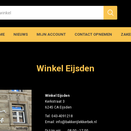
ME
NIEUWS
MIJN ACCOUNT
CONTACT OPNEMEN
ZAKE
Winkel Eijsden
Winkel Eijsden
Kerkstraat 3
6245 CA Eijsden
Tel: 043-4091218
Email:
info@bakkerijlekkerbek.nl
Di t/m vrij: 08:00 - 17:00