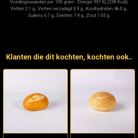
Voedingswaarden per 100 gram : Energie 997 Kj (238 Kcal),
Vetten 2.1 g., Vetten verzadigd 0.9 g., Koolhydraten 46.0 g.,
Suikers 6.7 g., Eiwitten 7.4 g., Zout 1.05 g.
Klanten die dit kochten, kochten ook..