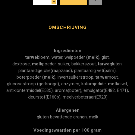
h
OMSCHRIJVING
Ingrediënten
tarwe
bloem, water, weipoeder (
melk
), gist,
dextrose,
melk
poeder, suiker, bakkerszout,
tarwe
gluten,
plantaardige olie(raapzaad), plantaardig vet(palm),
boterpoeder (
melk
), invertsuikerstroop,
tarwe
mout,
glucosestroop (gedroogd), enzymen, kaliumjodide,
melk
eiwit,
antiklontermiddel(E535), aroma(boter), emulgator(E482, E471),
kleurstof(E160b), meelverbeteraar(E920)
Allergenen
gluten bevattende granen, melk
Voedingswaarden per 100 gram