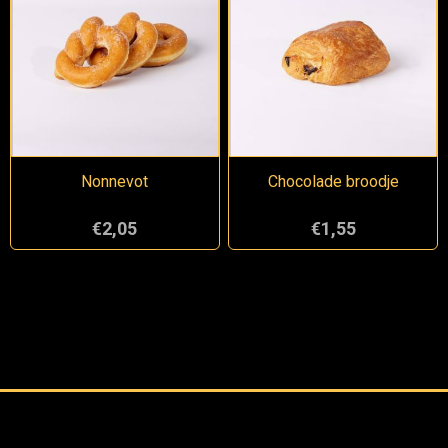
Nonnevot
Chocolade broodje
€2,05
€1,55