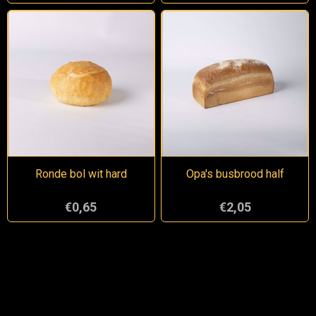
Ronde bol wit hard
Opa's busbrood half
€0,65
€2,05