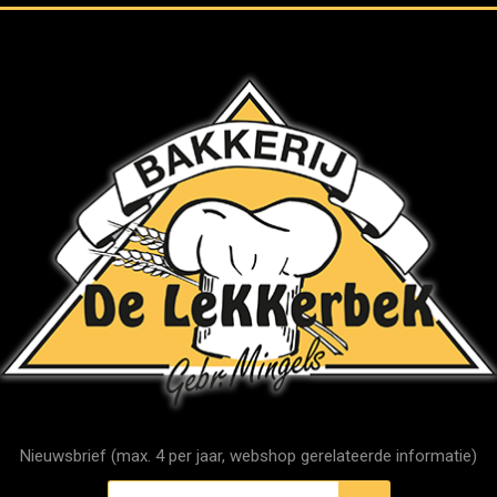
Nieuwsbrief (max. 4 per jaar, webshop gerelateerde informatie)