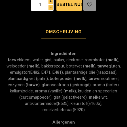
i
h
OMSCHRIJVING
Ingrediënten
tarwe
bloem, water, gist, suiker, dextrose, roomboter (
melk
),
weipoeder (
melk
), bakkerszout, botervet (
melk
),
tarwe
gluten,
emulgator(E482, E471, E481), plantaardige olie (raapzaad),
plantaardig vet (palm), boterpoeder (
melk
),
tarwe
moutmeel,
enzymen (
tarwe
), glucosestroop (gedroogd), aroma (boter),
kaliumjodide, aroma (vanille) (
melk
), kruiden en specerijen
(curcumapoeder), gist (geîactiveerd),
melk
eiwit,
antiklontermiddel(E535), kleurstof(E160b),
meelverbeteraar(E920)
Allergenen