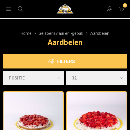
0
Home
Seizoensvlaai en -gebak
Aardbeien
Aardbeien
FILTERS