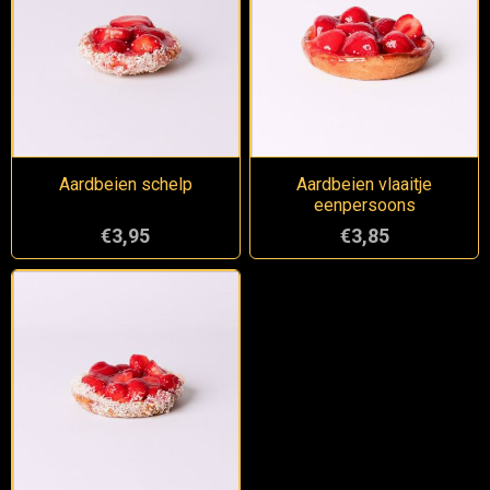
Aardbeien schelp
Aardbeien vlaaitje
eenpersoons
€3,95
€3,85