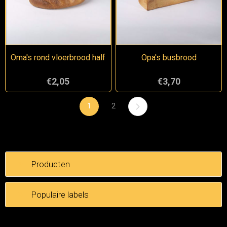
Oma's rond vloerbrood half
Opa's busbrood
€2,05
€3,70
1
2
Producten
Populaire labels