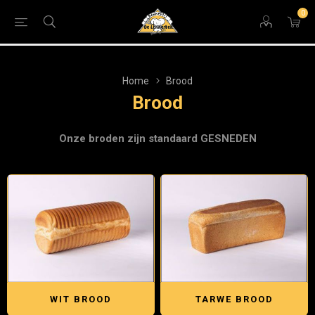
0
Home
Brood
Brood
Onze broden zijn standaard GESNEDEN
WIT BROOD
TARWE BROOD