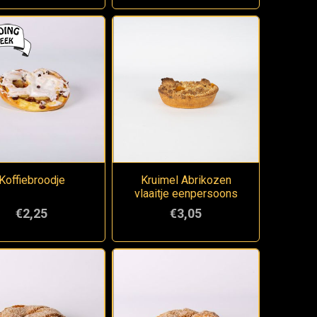
Koffiebroodje
Kruimel Abrikozen
vlaaitje eenpersoons
€2,25
€3,05