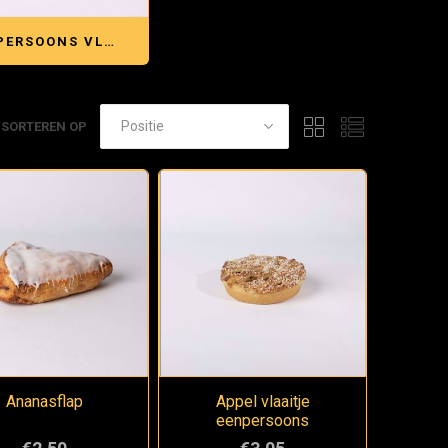
EENPERSOONS VLAAITJES
SORTEREN OP
Ananasflap
Appel vlaaitje
eenpersoons