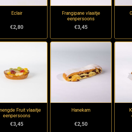
Eclair
Frangipane vlaaitje
G
eenpersoons
€2,80
€3,45
engde Fruit vlaaitje
Hanekam
K
eenpersoons
€3,45
€2,50