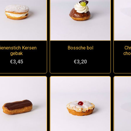
ienenstich Kersen
Bossche bol
Chr
gebak
cho
€3,45
€3,20