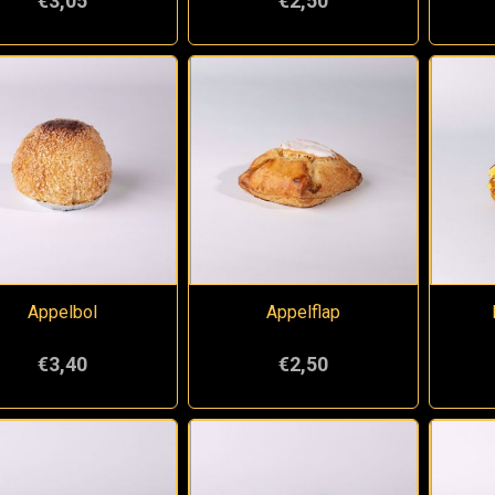
€3,05
€2,50
Appelbol
Appelflap
€3,40
€2,50