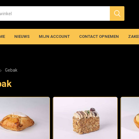
ME
NIEUWS
MIJN ACCOUNT
CONTACT OPNEMEN
ZAKE
Gebak
bak