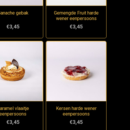
anache gebak
Gemengde Fruit harde
wener eenpersoons
€3,45
€3,45
aramel vlaaitje
Kersen harde wener
eenpersoons
eenpersoons
€3,45
€3,45