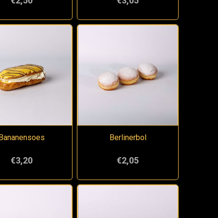
€2,50
€3,05
Bananensoes
Berlinerbol
€3,20
€2,05