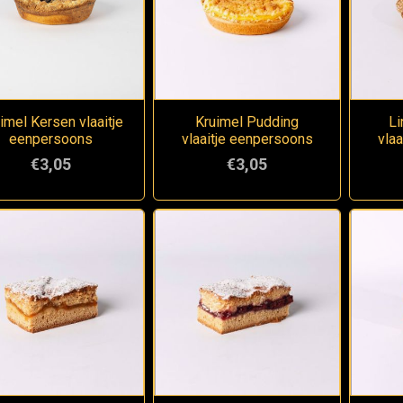
imel Kersen vlaaitje
Kruimel Pudding
Li
eenpersoons
vlaaitje eenpersoons
vla
€3,05
€3,05