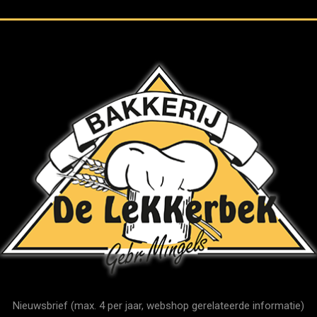
Nieuwsbrief (max. 4 per jaar, webshop gerelateerde informatie)