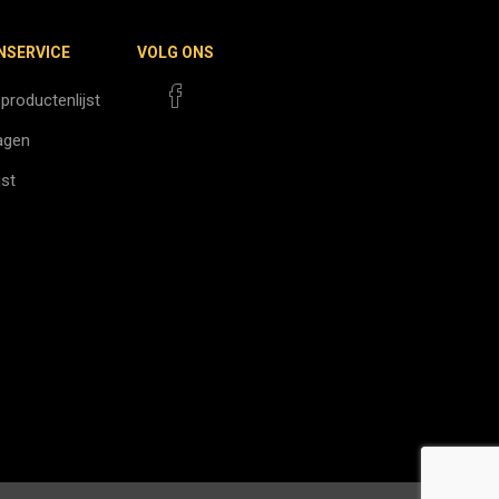
NSERVICE
VOLG ONS
 productenlijst
agen
jst