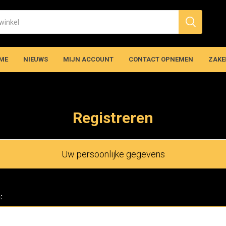
ME
NIEUWS
MIJN ACCOUNT
CONTACT OPNEMEN
ZAKE
Registreren
Uw persoonlijke gegevens
: