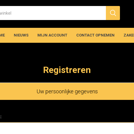
ME
NIEUWS
MIJN ACCOUNT
CONTACT OPNEMEN
ZAKE
Registreren
Uw persoonlijke gegevens
: