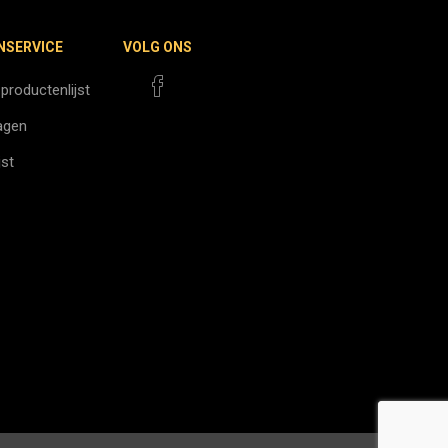
NSERVICE
VOLG ONS
 productenlijst
agen
jst