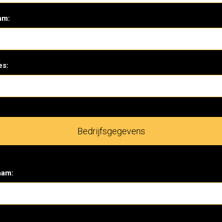
am:
es:
Bedrijfsgegevens
aam: