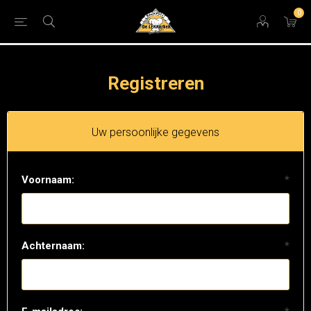
0
Registreren
Uw persoonlijke gegevens
Voornaam:
*
Achternaam:
*