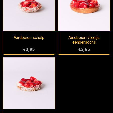
Aardbeien schelp
Aardbeien vlaaitje
eenpersoons
€3,95
€3,85