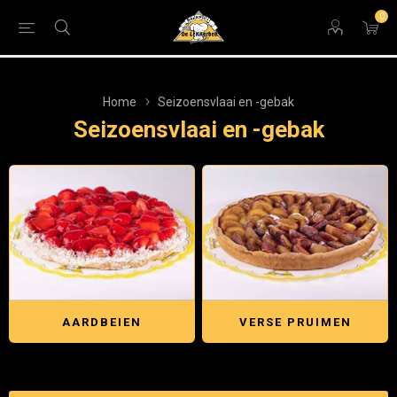
0
Home
Seizoensvlaai en -gebak
Seizoensvlaai en -gebak
AARDBEIEN
VERSE PRUIMEN