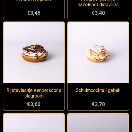
hazelnoot diepvries
€3,45
€3,40
Rijstevlaaitje eenpersoons
Schuimcocktail gebak
slagroom
€3,60
€3,70