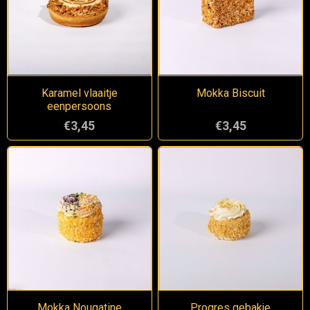
Karamel vlaaitje
Mokka Biscuit
eenpersoons
€3,45
€3,45
Mokka Nougatine
Progres gebakje