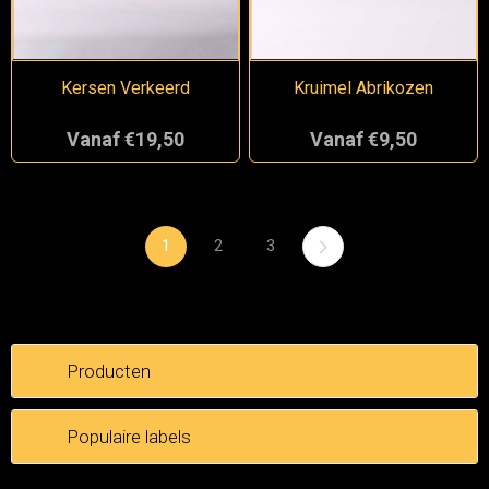
Kersen Verkeerd
Kruimel Abrikozen
Vanaf €19,50
Vanaf €9,50
1
2
3
Producten
Populaire labels