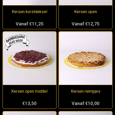
Kersen korstdeksel
Kersen open
Vanaf €11,25
Vanaf €12,75
Kersen open middel
Kersen riempjes
€13,50
Vanaf €10,00