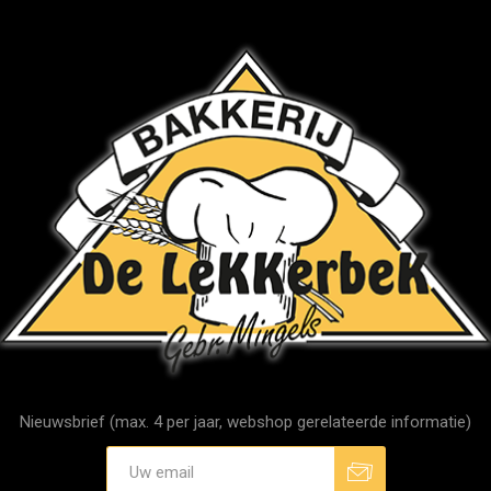
Nieuwsbrief (max. 4 per jaar, webshop gerelateerde informatie)