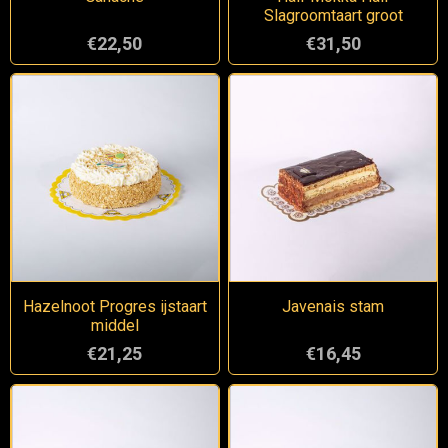
Slagroomtaart groot
€22,50
€31,50
Hazelnoot Progres ijstaart
Javenais stam
middel
€21,25
€16,45