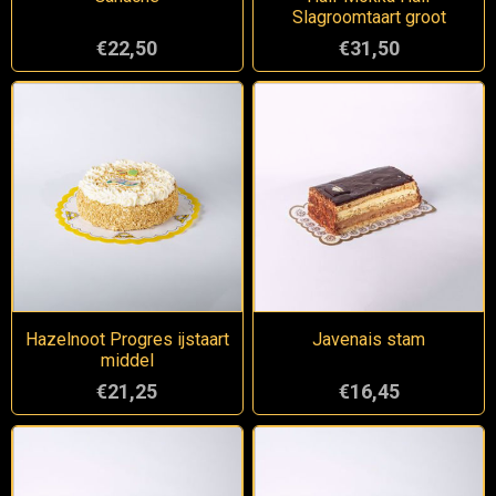
Slagroomtaart groot
€22,50
€31,50
Hazelnoot Progres ijstaart
Javenais stam
middel
€21,25
€16,45