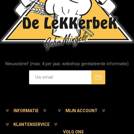
Nieuwsbrief (max. 4 per jaar, webshop gerelateerde informatie)
Aanmelden
Afmelden
INFORMATIE
MIJN ACCOUNT
KLANTENSERVICE
VOLG ONS